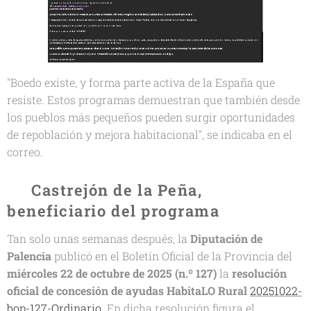
"
Boedo existe, y forma parte activa de la España que
resiste. Estos programas demuestran que también desde
los pueblos más pequeños pueden surgir oportunidades
de repoblación y mejora habitacional
", se indicaba en el
correo.
📰 Castrejón de la Peña,
beneficiario del programa
Tan solo unas semanas después, la
Diputación de
Palencia
publicó en el
Boletín Oficial de la Provincia
del
miércoles 22 de octubre de 2025 (n.º 127)
la
resolución
oficial de concesión de ayudas HabitaLO Rural
20251022-
bop-127-Ordinario.
En dicha resolución figura el