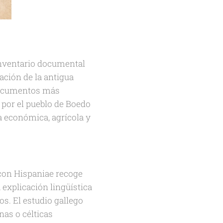
inventario documental
ación de la antigua
 documentos más
s por el pueblo de Boedo
a económica, agrícola y
icon Hispaniae recoge
 explicación lingüística
s. El estudio gallego
as o célticas