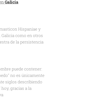
en
Galicia
omasticon Hispaniae y
n Galicia como en otros
stra de la persistencia
ombre puede contener:
"Boedo" no es únicamente
te siglos describiendo
 hoy, gracias a la
iva