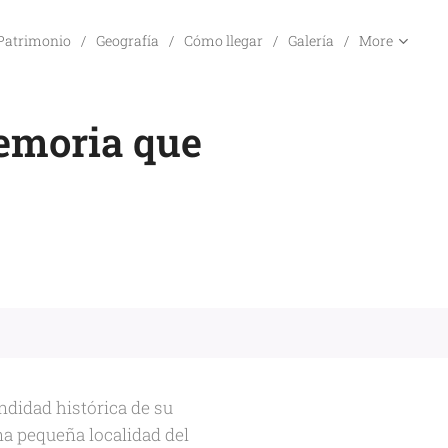
Patrimonio
Geografía
Cómo llegar
Galería
More
emoria que
ndidad histórica de su
na pequeña localidad del