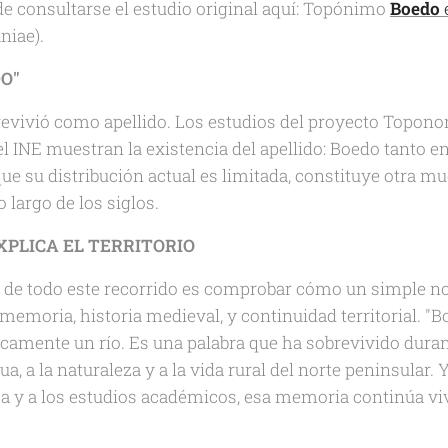
de consultarse el estudio original aquí: Topónimo
Boedo
iae)⁠.
DO"
evivió como apellido. Los estudios del proyecto Topon
el INE muestran la existencia del apellido: Boedo tanto e
e su distribución actual es limitada, constituye otra mue
 largo de los siglos.
PLICA EL TERRITORIO
e de todo este recorrido es comprobar cómo un simple n
, memoria, historia medieval, y continuidad territorial. 
amente un río. Es una palabra que ha sobrevivido duran
ua, a la naturaleza y a la vida rural del norte peninsular. Y
a y a los estudios académicos, esa memoria continúa v