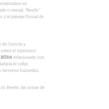
ecializados en
ado o casual, "Boedo"
y al paisaje fluvial de
io de Ciencia y
o sobre el topónimo
:
BŬDA
relacionado con
adiría el sufijo
n: terrenos húmedos,
 río Boedo, las zonas de