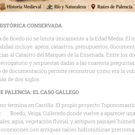
ISTÓRICA CONSERVADA
a de Boedo no se limita únicamente a la Edad Media. El 
alidad incluye: apeos, catastros, presupuestos, document
ncias al Catastro del Marqués de la Ensenada. Entre los
nterrogatorio y respuestas dadas a las cuarenta pregunta
ipo de documentación permite reconstruir cómo era la vid
ás de dos siglos.
E PALENCIA: EL CASO GALLEGO
 no termina en Castilla. El propio proyecto Toponomast
: 🟩 Boedo, Veiga, Culleredo donde vuelve a aparecer una
les, agua, vegetación fluvial, y antiguos paisajes húmedo
 conexiones con antiguas raíces hidronímicas prerroman