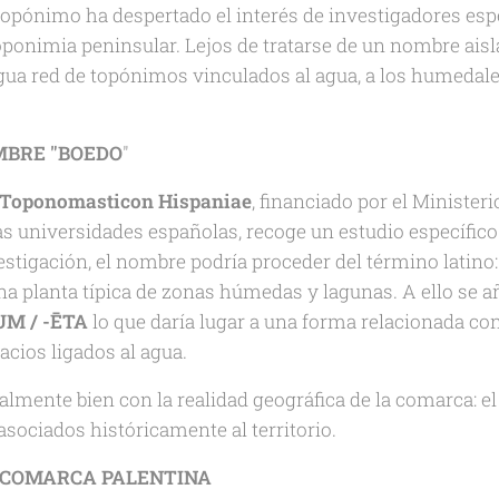
topónimo ha despertado el interés de investigadores esp
toponimia peninsular. Lejos de tratarse de un nombre aisl
ua red de topónimos vinculados al agua, a los humedales 
MBRE "BOEDO
"
Toponomasticon Hispaniae
⁠, financiado por el Minister
as universidades españolas, recoge un estudio específic
estigación, el nombre podría proceder del término latino
una planta típica de zonas húmedas y lagunas. A ello se añ
M / -ĒTA
lo que daría lugar a una forma relacionada co
acios ligados al agua.
almente bien con la realidad geográfica de la comarca: el
asociados históricamente al territorio.
A COMARCA PALENTINA