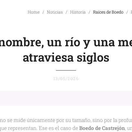
Home
Noticias
Historia
Raíces de Boedo
 nombre, un río y una m
atraviesa siglos
13/05/2026
no se mide únicamente por su tamaño, sino por la profu
que representan. Ese es el caso de
Boedo de Castrejón
, u