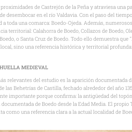
s proximidades de Castrejón de la Peña y atraviesa una p
de desembocar en el río Valdavia. Con el paso del tiempo
ad a toda una comarca: Boedo-Ojeda. Además, numeroso
cia territorial: Calahorra de Boedo, Collazos de Boedo, 
 Boedo, o Santa Cruz de Boedo. Todo ello demuestra que 
cal, sino una referencia histórica y territorial profund
A HUELLA MEDIEVAL
s relevantes del estudio es la aparición documentada de:
de las Behetrías de Castilla, fechado alrededor del año 135
nte importante porque confirma: la antigüedad del topó
cia documentada de Boedo desde la Edad Media. El propi
ta como una referencia clara a la actual localidad de Bo