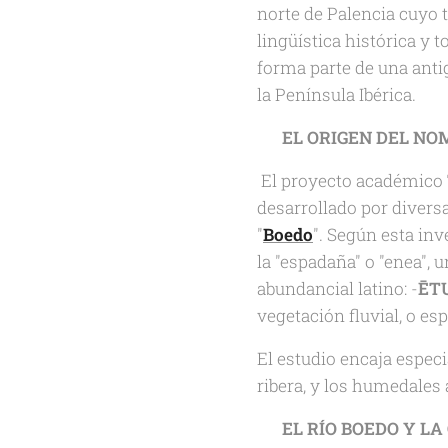
norte de Palencia cuyo 
lingüística histórica y 
forma parte de una antig
la Península Ibérica.
🌿
EL ORIGEN DEL NO
El proyecto académico
desarrollado por divers
"
Boedo
". Según esta inv
la "espadaña" o "enea", 
abundancial latino: -
ĒTU
vegetación fluvial, o esp
El estudio encaja especi
ribera, y los humedales 
🏞️
EL RÍO BOEDO Y L