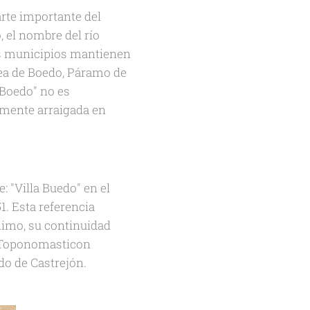
arte importante del
, el nombre del río
s municipios mantienen
Olea de Boedo, Páramo de
"Boedo" no es
amente arraigada en
 "Villa Buedo" en el
1. Esta referencia
nimo, su continuidad
o Toponomasticon
edo de Castrejón.