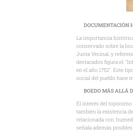
🗂️
DOCUMENTACIÓN H
La importancia históric
conservado sobre la loc
Junta Vecinal, y refere
destacados figura el: "I
en el año 1752". Este t
social del pueblo hace m
🌊
BOEDO MÁS ALLÁ D
El interés del topónimo
también la existencia de
relacionada con: humeda
señala además posibles