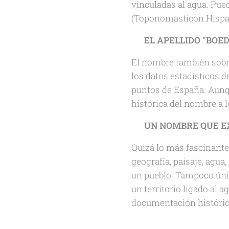
vinculadas al agua. Pue
(Toponomasticon Hispan
👤
EL APELLIDO "BOE
El nombre también sobr
los datos estadísticos d
puntos de España. Aunqu
histórica del nombre a lo
🌱
UN NOMBRE QUE EX
Quizá lo más fascinant
geografía, paisaje, agua
un pueblo. Tampoco únic
un territorio ligado al ag
documentación históric