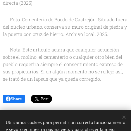
directa (2025).
🖼️
Foto: Cementerio de Boedo de Castrejón. Situado fuera
del núcleo urbano, conserva su muro original de piedra y
la puerta con cruz de hierro. Archivo local, 2025.
📌
Nota: Este artículo aclara que cualquier actuación
sobre el molino, el cementerio o cualquier otro bien del
pueblo requerirá siempre el consentimiento expreso de
sus propietarios. Si en algún momento no se reflejó así,
se trató de un lapsus que ya queda corregido.
Share
Utilizamos cookies para permitir un correcto funcionamiento
y seguro en nuestra página web, y para ofrecer la mejor