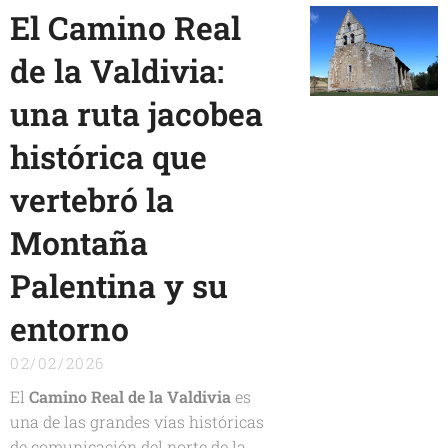
El Camino Real
de la Valdivia:
una ruta jacobea
histórica que
vertebró la
Montaña
Palentina y su
entorno
02/02/2026
El
Camino Real de la Valdivia
es
una de las grandes vías históricas
de comunicación del norte de la